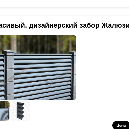
асивый, дизайнерский забор Жалюз
Цены