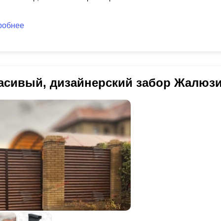
робнее
асивый, дизайнерский забор Жалюз