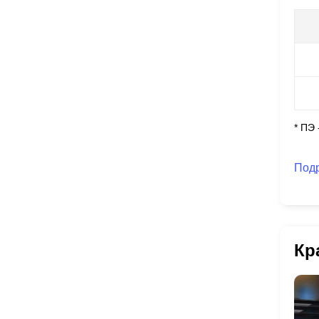
* ПЭ
Под
Кр