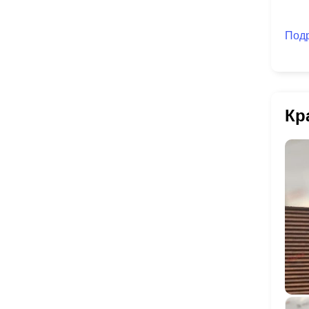
Под
Кр