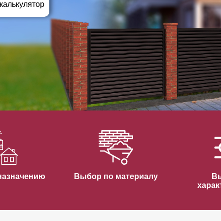
ВЫБОР ПО ХАРАКТЕРИСТИКАМ
 калькулятор
Горизонтальные заборы
Высокие заборы
Красивые, дизайнерские заборы
ВЫБОР ПО СПОСОБУ МОНТАЖА
Заборы под ключ
Готовые заборы
Комплекты заборов-лего "сделай сам"
Быстровозводимые заборы
назначению
Выбор по материалу
В
харак