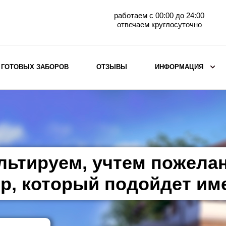
работаем с 00:00 до 24:00
отвечаем круглосуточно
 ГОТОВЫХ ЗАБОРОВ
ОТЗЫВЫ
ИНФОРМАЦИЯ
ВЫБОР ПО МАТЕРИАЛУ
Заборы с кирпичными столбами
Заборы из евроштакетника
горизонтального
льтируем, учтем пожела
Металлические заборы для дачи
Забор жалюзи с кирпичными столбами
р, который подойдет им
Металлические заборы
Металлические ограждения