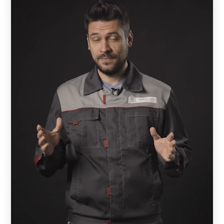
бесплатная.
А дальше начинается процесс монтажа, т.е. установка
забора. Это совершенно другой этап. Монтажом
занимается либо сам владелец, либо привлекает для
этого монтажную бригаду.
Чем отличается «Забор под ключ» от производителя и
от монтажной
бригады
?
Когда монтажная бригада предлагает забор под ключ,
это означает, что она закупает детали или готовые
комплекты у какого-то производителя или в магазине, а
затем производит монтажные работы.
Как не прогадать
Зачастую они предлагают низкие расценки. Но за счет
чего они это делают? Это может зависеть только от двух