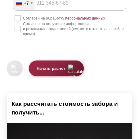
Производство и доставка
+7
Согласен на обработку
персональных данных
После того, как владелец участка определился с
Согласен на получение информации
моделью, предоставил замеры и согласовал все с
и рекламных предложений (сможете отказаться в любое
время)
менеджером, наши специалисты и рабочие приступают
к изготовлению конструкции.
Большинство заборных конструкций состоит из секций.
Каждая секция – это та «стена», которая находится
Начать расчет
между столбами. Она представляет собой стальную
металлическую раму, куда вставляются или
крепятся
ламели
.
Как рассчитать стоимость забора и
Для удобства забор поставляется в разобранном виде и
получить...
собирается уже на месте. Поэтому вы получаете от нас
как от производителя детали забора и инструкцию по
сборке секций. Причем, доставка в этой услуге