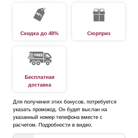
которые помогут, посоветуют, проконсультируют.
Поэтому наша компания предоставляет такую услугу,
как «Заборы под ключ». Предлагаем подробно
разобраться в этой услуге, чтобы лучше иметь
Скидка до 48%
Сюрприз
представление, что в нее входит.
Замеры
Изготовление забора и его установка – это два
Бесплатная
совершенно разных процесса. Изготовление
доставка
означает производство забора как конструкции.
Чтобы изготовить забор, нужно точно измерить участок,
Для получения этих бонусов, потребуется
где будет установлен забор и определиться с размерами
указать промокод. Он будет выслан на
секций – длина, высота и ширина секции. В этом
указанный номер телефона вместе с
расчетом. Подробности в видео.
помогут наши специалисты.