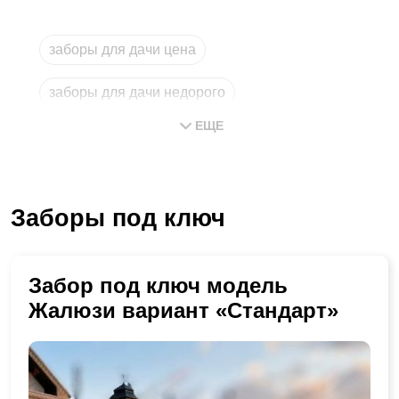
заборы для дачи цена
заборы для дачи недорого
ЕЩЕ
магазин заборов
заборы купить
забор
Заборы под ключ
забор с установкой в московской области
Забор под ключ модель
Жалюзи вариант «Стандарт»