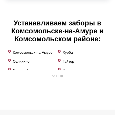
Устанавливаем заборы в
Комсомольске-на-Амуре и
Комсомольском районе:
Комсомольск-на-Амуре
Хурба
Селихино
Гайтер
Снежный
Пивань
ЕЩЕ
Ягодный
Уктур
Большая Картель
Молодёжный
Новый Мир
Нижнетамбовское
Гурское
Кенай