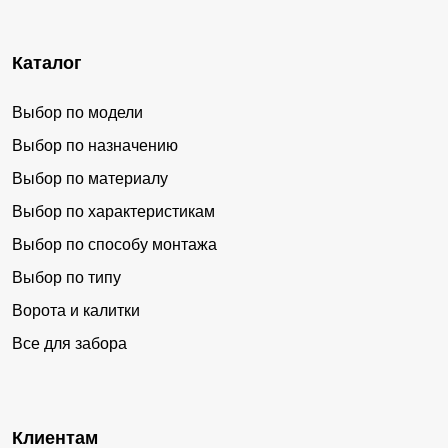
Галичный
Верхняя Эконь
Бельго
Даппы
Каталог
Нижние Халбы
Боктор
Чёрный Мыс
Верхнетамбовское
Выбор по модели
Новоильиновка
Гайтер
Выбор по назначению
Шелехово
Выбор по материалу
Выбор по характеристикам
Выбор по способу монтажа
Выбор по типу
Ворота и калитки
Все для забора
Клиентам