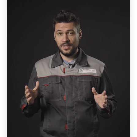
явлений;
после установки забор не требует дополнительной
обработки: ежегодного обслуживания,
окрашивания и проведения антикоррозийных
мероприятий;
конструктивные элементы изготавливаются по
индивидуальным размерам и окрашиваются в
выбранный цвет, поэтому в любое время
расширить зону ограждения с сохранением
единого стиля не составит труда.
Конструкция деталей предусматривает
самостоятельную сборку без использования сварки и
другого технически сложного инструмента. Система
фиксации деталей продумана до мелочей и не только