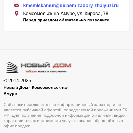
kmsmlskamur@delaem-zabory-zhalyuzi.ru
службы забора и исключает необходимость
Комсомольск-на-Амуре, ул. Кирова, 78
периодического обслуживания. Детали ограждения
Перед приездом обязательно позвоните
могут быть покрыты полиэстером или полимерно-
порошковой краской.
Полиэстер применяется заводом-изготовителем стали
еще на этапе производства, а порошково-полимерное
покрытие предназначено для обработки деталей,
которые представляют собой уже готовое изделие с
необходимыми крепежными отверстиями. Тип фактуры
© 2014-2025
и цветовое решение определяются исходя из
Новый Дом - Комсомольск-на-
Амуре
пожеланий заказчика. Для выбора доступен полный
каталог цветовой палитры RAL и несколько типов
Сайт носит исключительно информационный характер и не
является публичной офертой, определяемой положениями ГК
фактур.
РФ. Для получения подробной информации о наличии, видах,
характеристиках и стоимости услуг и товаров обращайтесь в
офис продаж.
Проектирование и производство забора