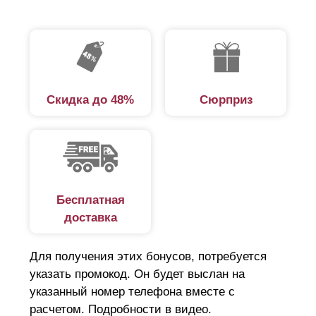
обслуживания, обработки от насекомых и вредителей.
«Классика» — рациональное решение и для тех
объектов, где положения строительных норм и правил
землепользования не допускают монтаж сплошных
заборов, а вместо этого требуют установку
Скидка до 48%
Сюрприз
светопрозрачных конструкций.
Преимущества панельного забора
«Классика»
Бесплатная
Модель подходит для ограждения частных и
доставка
общественных территорий: загородные участки,
прогулочные зоны, социальные и развлекательные
Для получения этих бонусов, потребуется
учреждения, промышленные объекты. Ключевая
указать промокод. Он будет выслан на
указанный номер телефона вместе с
особенность заключается в светопрозрачности,
расчетом. Подробности в видео.
благодаря которой осуществляется попадание