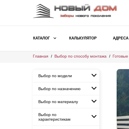
КАТАЛОГ
КАЛЬКУЛЯТОР
АДРЕСА
Главная
Выбор по способу монтажа
Готовые
ВЫБОР ПО МОДЕЛИ
Заборы Ранчо
Выбор по модели
Заборы Хай-тек
Заборы Классика
Выбор по назначению
Заборы Ранчо
Заборы Жалюзи
Заборы Хай-тек
Выбор по материалу
Заборы и ограждения для
Заборы Классика
детских садов
ВЫБОР ПО НАЗНАЧЕНИЮ
Заборы Жалюзи
Выбор по
Заборы с кирпичными столбами
Заборы для дачи
характеристикам
Заборы и ограждения для детских
Заборы из евроштакетника
Элитные заборы для коттеджей
садов