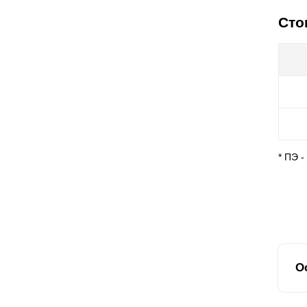
Сто
* ПЭ 
О