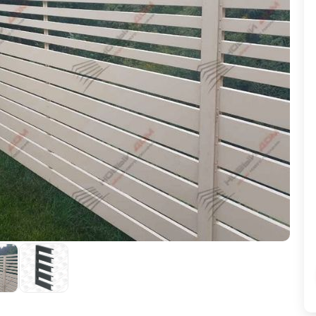
ВЫБОР ПО ХАРАКТЕРИСТИКАМ
Горизонтальные заборы
Высокие заборы
Красивые, дизайнерские заборы
ВЫБОР ПО СПОСОБУ МОНТАЖА
Заборы под ключ
Готовые заборы
Комплекты заборов-лего "сделай сам"
Быстровозводимые заборы