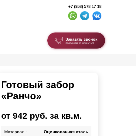
+7 (958) 578-17-18
Заказать звонок
позвоним за наш счет
ВЫБОР ПО ТИПУ
Модульные заборы и ограждения
Готовый забор
Комбинированные заборы
Секционные заборы
«Ранчо»
ВОРОТА И КАЛИТКИ
от 942 руб. за кв.м.
Ворота откатные
Ворота распашные
Материал :
Оцинкованная сталь
Ворота складные гармошка