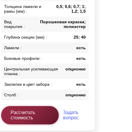
Толщина ламели и
0,5; 0,6; 0,7; 1;
Каркасы ворот
рамы (мм) :
1,2; 1,5
Калитки
Входные группы
Вид
Порошковая окраска;
покрытия :
полиэстер
Глубина секции (мм) :
25; 40
ВСЕ ДЛЯ ЗАБОРА
Ламели :
есть
Панели для забора
Боковые профили :
есть
Центральная усиливающая
опционно
планка :
Заклепки в цвет забора :
есть
Столб :
опционно
Рассчитать
Задать
стоимость
вопрос