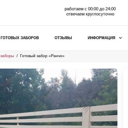
работаем с 00:00 до 24:00
отвечаем круглосуточно
 ГОТОВЫХ ЗАБОРОВ
ОТЗЫВЫ
ИНФОРМАЦИЯ
 заборы
Готовый забор «Ранчо»
ВЫБОР ПО МАТЕРИАЛУ
Заборы с кирпичными столбами
Заборы из евроштакетника
горизонтального
Металлические заборы для дачи
Забор жалюзи с кирпичными столбами
Металлические заборы
Металлические ограждения