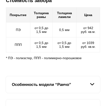
Стоимость забора
Толщина
Толщина
Покрытие
Цена
рамы
ламели
от 0,5 до
от 942
ПЭ
0,5 мм
1,5 мм
руб. кв.м.
от 0,5 до
от 0,5 до
от 1039
ППП
1,5 мм
1,5 мм
руб. кв.м.
* ПЭ - полиэстер, ППП - полимерно-порошковое
Особенность модели “Ранчо”
Модель "Ранчо" - это абсолютно схожая стилизация с
деревянным сельским забором, но только наш забор