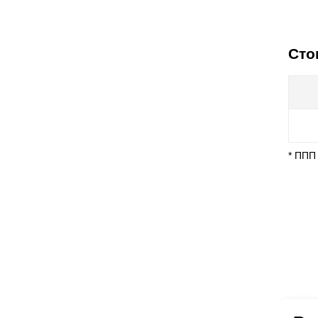
Сто
* ППП