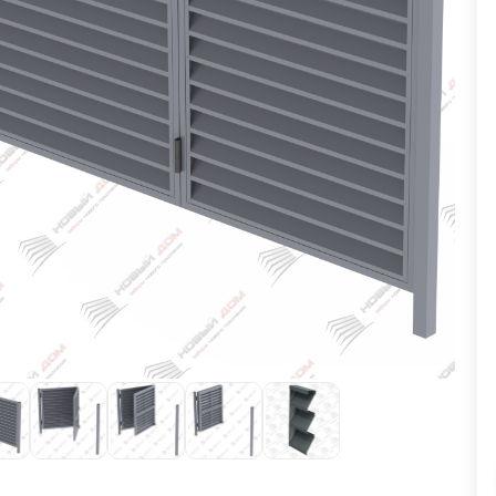
ВЫБОР ПО ХАРАКТЕРИСТИКАМ
Горизонтальные заборы
Высокие заборы
Красивые, дизайнерские заборы
ВЫБОР ПО СПОСОБУ МОНТАЖА
Заборы под ключ
Готовые заборы
Комплекты заборов-лего "сделай сам"
Быстровозводимые заборы