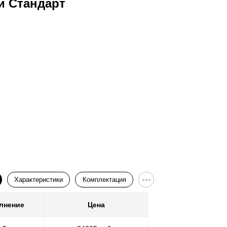
и Стандарт
Ворота
Характеристики
Комплектация
лнение
Цена
Покр