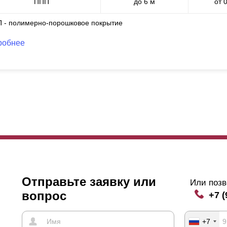
ППП
до 6 м
от 
П - полимерно-порошковое покрытие
робнее
Отправьте заявку или
Или позв
вопрос
+7 (
+7