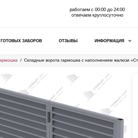
работаем с 00:00 до 24:00
отвечаем круглосуточно
 ГОТОВЫХ ЗАБОРОВ
ОТЗЫВЫ
ИНФОРМАЦИЯ
гармошка
Складные ворота гармошка с наполнением жалюзи «С
ВЫБОР ПО МАТЕРИАЛУ
Заборы с кирпичными столбами
Заборы из евроштакетника
горизонтального
Металлические заборы для дачи
Забор жалюзи с кирпичными столбами
Металлические заборы
Металлические ограждения