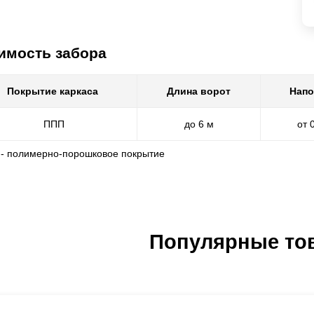
имость забора
Покрытие каркаса
Длина ворот
Напо
ППП
до 6 м
от 
 - полимерно-порошковое покрытие
Популярные то