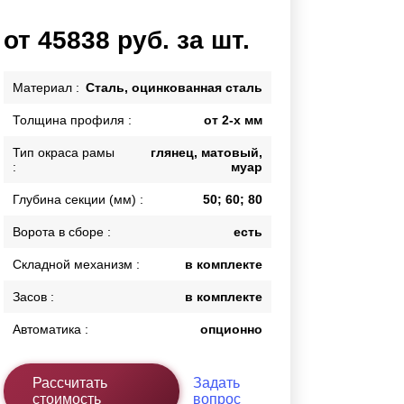
Каркасы ворот
от 45838 руб. за шт.
Калитки
Входные группы
Материал :
Сталь, оцинкованная сталь
Толщина профиля :
от 2-х мм
ВСЕ ДЛЯ ЗАБОРА
Тип окраса рамы
глянец, матовый,
Панели для забора
:
муар
Глубина секции (мм) :
50; 60; 80
Ворота в сборе :
есть
Складной механизм :
в комплекте
Засов :
в комплекте
Автоматика :
опционно
Рассчитать
Задать
стоимость
вопрос