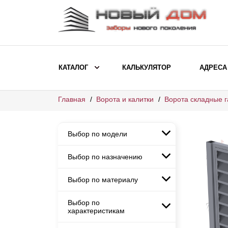
КАТАЛОГ
КАЛЬКУЛЯТОР
АДРЕСА
Главная
Ворота и калитки
Ворота складные 
ВЫБОР ПО МОДЕЛИ
Заборы Ранчо
Выбор по модели
Заборы Хай-тек
Заборы Классика
Выбор по назначению
Заборы Ранчо
Заборы Жалюзи
Заборы Хай-тек
Выбор по материалу
Заборы и ограждения для
Заборы Классика
детских садов
ВЫБОР ПО НАЗНАЧЕНИЮ
Заборы Жалюзи
Выбор по
Заборы с кирпичными столбами
Заборы для дачи
характеристикам
Заборы и ограждения для детских
Заборы из евроштакетника
Элитные заборы для коттеджей
садов