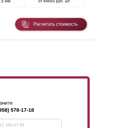
0,5 мм
от 84665 руб. шт.
* ППП - пол
Расчитать стоимость
Подробнее
оните
958) 578-17-18