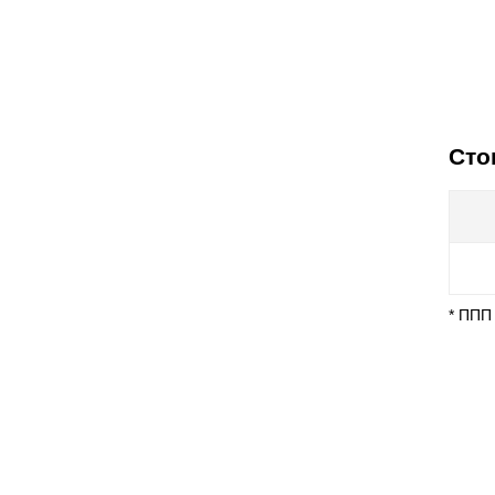
Сто
* ППП