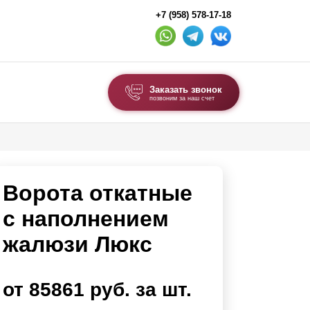
+7 (958) 578-17-18
Заказать звонок
позвоним за наш счет
ВЫБОР ПО ТИПУ
Модульные заборы и ограждения
Ворота откатные
Комбинированные заборы
Секционные заборы
с наполнением
жалюзи Люкс
ВОРОТА И КАЛИТКИ
Ворота откатные
от 85861 руб. за шт.
Ворота распашные
Ворота складные гармошка