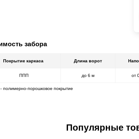
имость забора
Покрытие каркаса
Длина ворот
Напо
ППП
до 6 м
от 
 - полимерно-порошковое покрытие
Популярные то