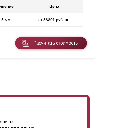
лнение
Цена
Покр
0,5 мм
от 88801 руб. шт.
* ППП - пол
Расчитать стоимость
Подробнее
оните