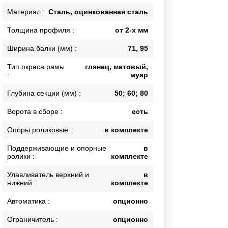
Каркасы ворот
Материал :
Сталь, оцинкованная сталь
Калитки
Толщина профиля :
от 2-х мм
Входные группы
Ширина балки (мм) :
71, 95
Тип окраса рамы
глянец, матовый,
ВСЕ ДЛЯ ЗАБОРА
:
муар
Панели для забора
Глубина секции (мм) :
50; 60; 80
Ворота в сборе :
есть
Опоры роликовые :
в комплекте
Поддерживающие и опорные
в
ролики :
комплекте
Улавливатель верхний и
в
нижний :
комплекте
Автоматика :
опционно
Ограничитель :
опционно