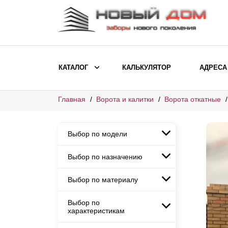
КАТАЛОГ
КАЛЬКУЛЯТОР
АДРЕСА
Главная
Ворота и калитки
Ворота откатные
ВЫБОР ПО МОДЕЛИ
Заборы Ранчо
Выбор по модели
Заборы Хай-тек
Заборы Классика
Выбор по назначению
Заборы Ранчо
Заборы Жалюзи
Заборы Хай-тек
Выбор по материалу
Заборы и ограждения для
Заборы Классика
детских садов
ВЫБОР ПО НАЗНАЧЕНИЮ
Заборы Жалюзи
Выбор по
Заборы с кирпичными столбами
Заборы для дачи
характеристикам
Заборы и ограждения для детских
Заборы из евроштакетника
Элитные заборы для коттеджей
садов