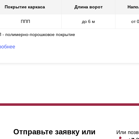
Покрытие каркаса
Длина ворот
Напо
ППП
до 6 м
от 
П - полимерно-порошковое покрытие
робнее
Отправьте заявку или
Или позв