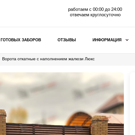
работаем с 00:00 до 24:00
отвечаем круглосуточно
 ГОТОВЫХ ЗАБОРОВ
ОТЗЫВЫ
ИНФОРМАЦИЯ
Ворота откатные с наполнением жалюзи Люкс
ВЫБОР ПО МАТЕРИАЛУ
Заборы с кирпичными столбами
Заборы из евроштакетника
горизонтального
Металлические заборы для дачи
Забор жалюзи с кирпичными столбами
Металлические заборы
Металлические ограждения