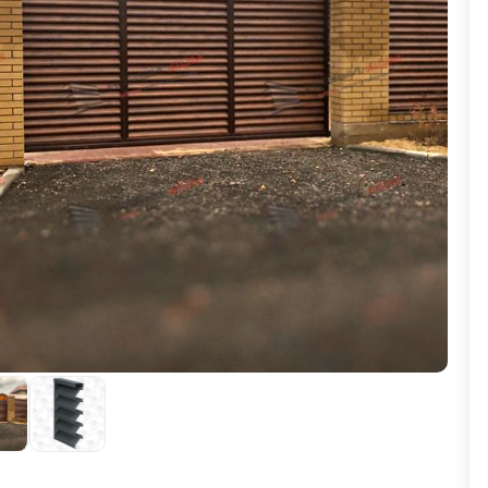
ВЫБОР ПО ХАРАКТЕРИСТИКАМ
Горизонтальные заборы
Высокие заборы
Красивые, дизайнерские заборы
ВЫБОР ПО СПОСОБУ МОНТАЖА
Заборы под ключ
Готовые заборы
Комплекты заборов-лего "сделай сам"
Быстровозводимые заборы