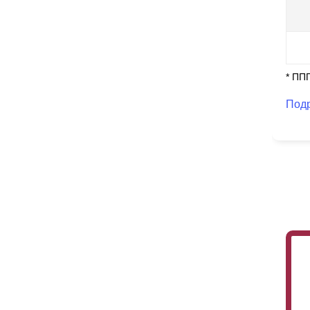
* ПП
Под