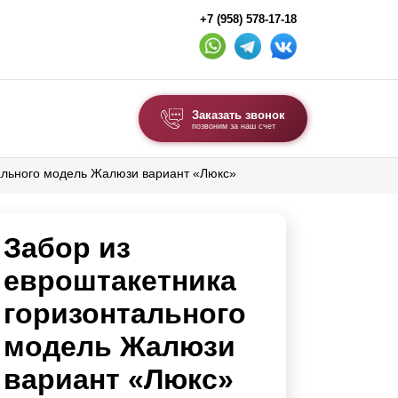
+7 (958) 578-17-18
Заказать звонок
позвоним за наш счет
тального модель Жалюзи вариант «Люкс»
ВЫБОР ПО ТИПУ
Модульные заборы и ограждения
Забор из
Комбинированные заборы
Секционные заборы
евроштакетника
горизонтального
ВОРОТА И КАЛИТКИ
модель Жалюзи
Ворота откатные
вариант «Люкс»
Ворота распашные
Ворота складные гармошка