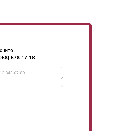
ли наклониться. Хозяин участка наоборот
ожно изменить, меняя нахлест. Чтобы
етить, что при размещении
ламелей
встык, то
оните
958) 578-17-18