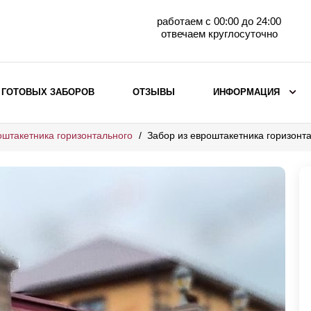
работаем с 00:00 до 24:00
отвечаем круглосуточно
 ГОТОВЫХ ЗАБОРОВ
ОТЗЫВЫ
ИНФОРМАЦИЯ
оштакетника горизонтального
Забор из евроштакетника горизон
ВЫБОР ПО МАТЕРИАЛУ
Заборы с кирпичными столбами
Заборы из евроштакетника
горизонтального
Металлические заборы для дачи
Забор жалюзи с кирпичными столбами
Металлические заборы
Металлические ограждения