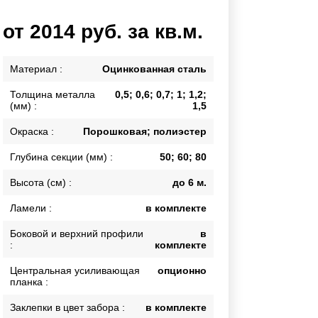
Каркасы ворот
от 2014 руб. за кв.м.
Калитки
Входные группы
Материал :
Оцинкованная сталь
Толщина металла
0,5; 0,6; 0,7; 1; 1,2;
ВСЕ ДЛЯ ЗАБОРА
(мм) :
1,5
Панели для забора
Окраска :
Порошковая; полиэстер
Глубина секции (мм) :
50; 60; 80
Высота (см) :
до 6 м.
Ламели :
в комплекте
Боковой и верхний профили
в
:
комплекте
Центральная усиливающая
опционно
планка :
Заклепки в цвет забора :
в комплекте