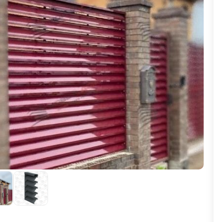
ВЫБОР ПО ХАРАКТЕРИСТИКАМ
Горизонтальные заборы
Высокие заборы
Красивые, дизайнерские заборы
ВЫБОР ПО СПОСОБУ МОНТАЖА
Заборы под ключ
Готовые заборы
Комплекты заборов-лего "сделай сам"
Быстровозводимые заборы