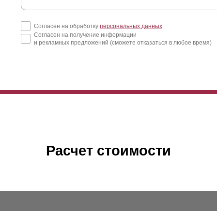
Согласен на обработку
персональных данных
Согласен на получение информации
и рекламных предложений (сможете отказаться в любое время)
ли в вариантах линейки «Стандарт», «Премиум» и «
Оптима
» разни
соты
ламелей
с сохранением Z-профиля, то в модели «Люкс» выс
офиля. Эта особенность конструкции несколько повлияла на выполн
Расчет стоимости