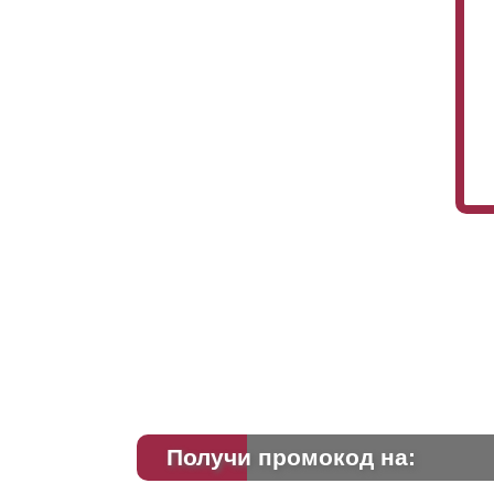
Ес
вы
пр
Получи промокод на: