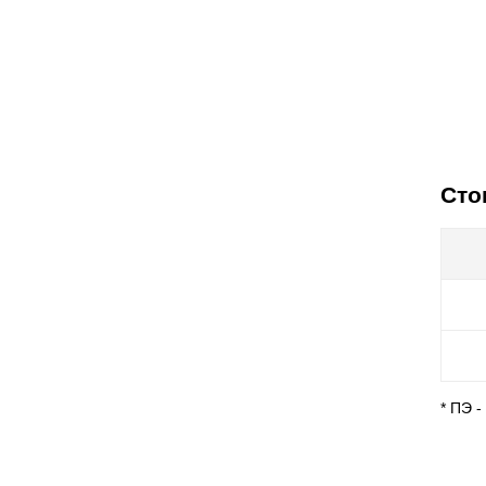
Сто
* ПЭ 