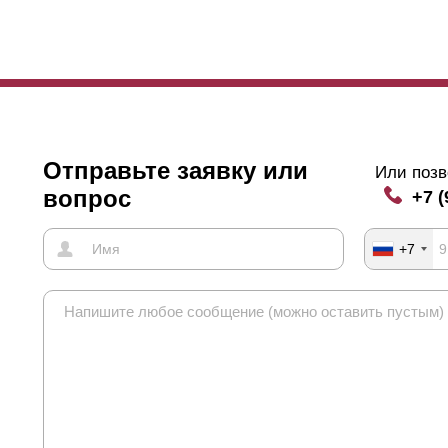
анию. Чтобы увидеть происходящее за забором придется присесть и
ожет сквозь
ламели
увидеть, есть ли кто-то за забором.
о и есть отличительная особенность забора-жалюзи. Угол обзора м
нимизировать обзор со стороны улицы, делайте нахлест. Стоит отм
ь без нахлеста, обзор участка все-равно будет закрыт.
Отправьте заявку или
Или позв
вопрос
+7 (
+7