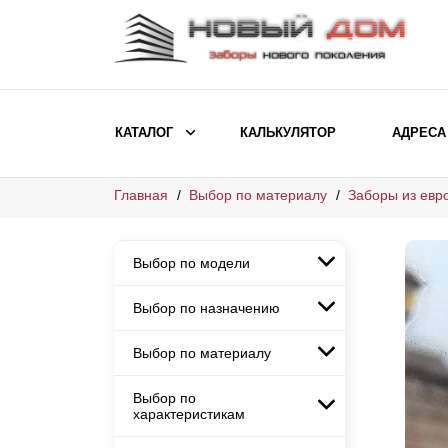
КАТАЛОГ
КАЛЬКУЛЯТОР
АДРЕСА
Главная
Выбор по материалу
Заборы из евр
ВЫБОР ПО МОДЕЛИ
Заборы Ранчо
Выбор по модели
Заборы Хай-тек
Заборы Классика
Выбор по назначению
Заборы Ранчо
Заборы Жалюзи
Заборы Хай-тек
Выбор по материалу
Заборы и ограждения для
Заборы Классика
детских садов
ВЫБОР ПО НАЗНАЧЕНИЮ
Заборы Жалюзи
Выбор по
Заборы с кирпичными столбами
Заборы для дачи
характеристикам
Заборы и ограждения для детских
Заборы из евроштакетника
Элитные заборы для коттеджей
садов