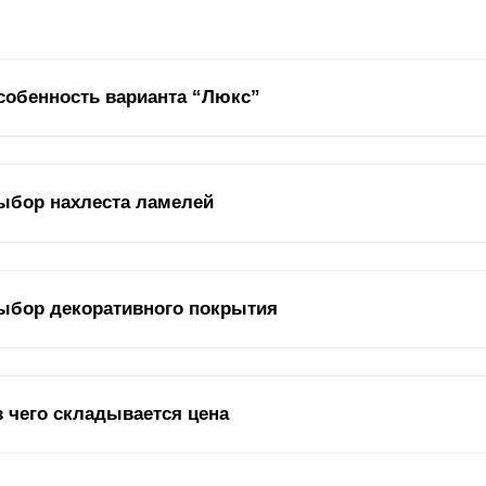
собенность варианта “Люкс”
ли в других моделях заборных конструкций были
ламели
различной 
ыбор нахлеста ламелей
личается профилем. За счет подобной конструкции забор будет выгл
аружи. На фото ниже видно, как существенно изменился дизайн с и
едставлены дизайны моделей «Люкс» и «Премиум».
юкс» - переходный вариант от «Модерн» к «
Премиум
». Лицевая ча
ыбор декоративного покрытия
вот изнаночная сторона отличается. Конечно, «Люкс» нельзя считат
«фасад» отличаются. Но изнаночная часть в этой модели выглядит 
коративное покрытие – это не только эстетическая привлекательнос
з чего складывается цена
 коррозии. Среди вариантов – полимерно-порошковое и
полиэстеро
брали, можете быть уверены в том, что покрытие прослужит долго.
етовое многообразие. Но есть особенности, на которые стоит обра