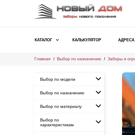
КАТАЛОГ
КАЛЬКУЛЯТОР
АДРЕСА
Главная
Выбор по назначению
Заборы и огр
ВЫБОР ПО МОДЕЛИ
Заборы Ранчо
Выбор по модели
Заборы Хай-тек
Заборы Классика
Выбор по назначению
Заборы Ранчо
Заборы Жалюзи
Заборы Хай-тек
Выбор по материалу
Заборы и ограждения для
Заборы Классика
детских садов
ВЫБОР ПО НАЗНАЧЕНИЮ
Заборы Жалюзи
Выбор по
Заборы с кирпичными столбами
Заборы для дачи
характеристикам
Заборы и ограждения для детских
Заборы из евроштакетника
Элитные заборы для коттеджей
садов