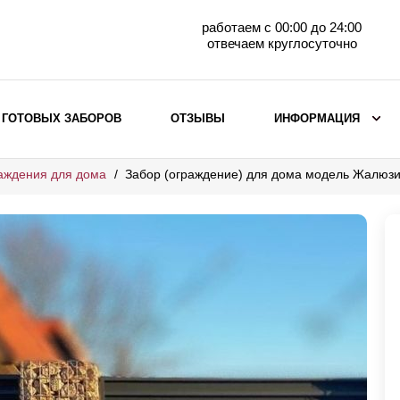
работаем с 00:00 до 24:00
отвечаем круглосуточно
 ГОТОВЫХ ЗАБОРОВ
ОТЗЫВЫ
ИНФОРМАЦИЯ
аждения для дома
Забор (ограждение) для дома модель Жалюзи
ВЫБОР ПО МАТЕРИАЛУ
Заборы с кирпичными столбами
Заборы из евроштакетника
горизонтального
Металлические заборы для дачи
Забор жалюзи с кирпичными столбами
Металлические заборы
Металлические ограждения