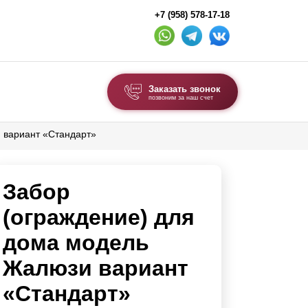
+7 (958) 578-17-18
Заказать звонок
позвоним за наш счет
 вариант «Стандарт»
ВЫБОР ПО ТИПУ
Модульные заборы и ограждения
Забор
Комбинированные заборы
Секционные заборы
(ограждение) для
дома модель
ВОРОТА И КАЛИТКИ
Жалюзи вариант
Ворота откатные
«Стандарт»
Ворота распашные
Ворота складные гармошка