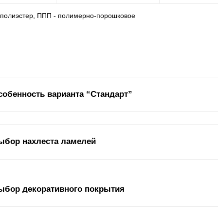
- полиэстер, ППП - полимерно-порошковое
собенность варианта “Стандарт”
 представляем линейку заборов собственного производства. Базов
ыбор нахлеста ламелей
тандарт". Отличается от остальных моделей простотой, массивност
 функциональные качества и дизайн забора влияет нахлест
ламеле
ыбор декоративного покрытия
комендуется отнестись серьезно. Ниже, для примера приведена с
гов относительно друг друга. Мы предоставляем выбор размещен
хлеста, с нахлестом друг на друга или вовсе оставить просвет меж