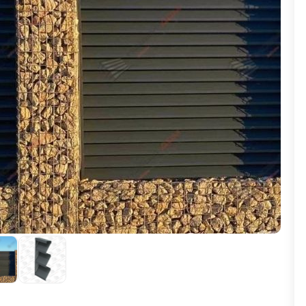
ВЫБОР ПО ХАРАКТЕРИСТИКАМ
Горизонтальные заборы
Высокие заборы
Красивые, дизайнерские заборы
ВЫБОР ПО СПОСОБУ МОНТАЖА
Заборы под ключ
Готовые заборы
Комплекты заборов-лего "сделай сам"
Быстровозводимые заборы