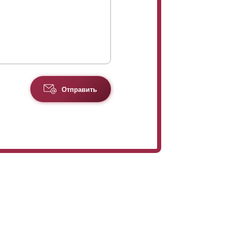
Отправить
айна забора. Дело в том, что больший объем
ответственно наоборот - чем меньше
овленные из любого размера
ламелей
и