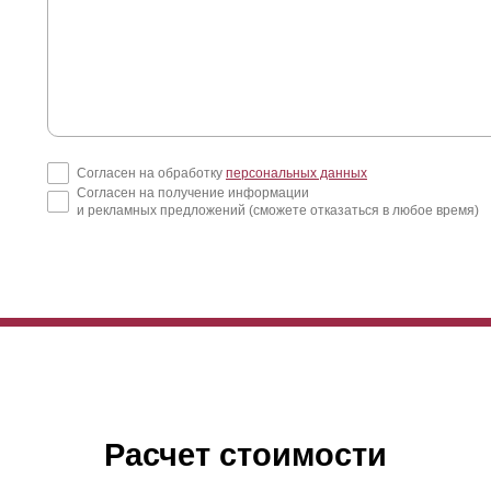
Согласен на обработку
персональных данных
Согласен на получение информации
и рекламных предложений (сможете отказаться в любое время)
и выборе стоит учитывать вкусовые предпочтения относительно диз
Расчет стоимости
лает забор более объемным с наличием горизонтальных линий. Со
убина, тем меньше изгибов и горизонтальных линий. Заборы изгот