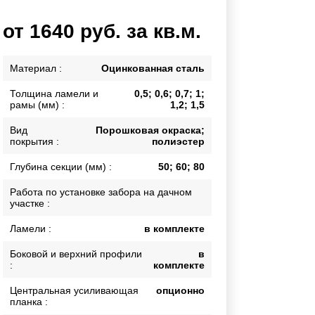
Каркасы ворот
от 1640 руб. за кв.м.
Калитки
Входные группы
Материал :
Оцинкованная сталь
Толщина ламели и
0,5; 0,6; 0,7; 1;
ВСЕ ДЛЯ ЗАБОРА
рамы (мм) :
1,2; 1,5
Панели для забора
Вид
Порошковая окраска;
покрытия :
полиэстер
Глубина секции (мм) :
50; 60; 80
Работа по установке забора на дачном
участке :
Ламели :
в комплекте
Боковой и верхний профили
в
:
комплекте
Центральная усиливающая
опционно
планка :