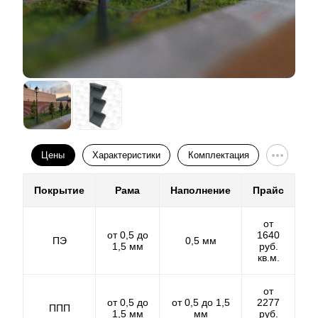
изготавливаем все детали забора, а потом уже
красим в нужный вам цвет. В данном случае нет
никаких ограничений по производству и цветам.
Доступен металл любой толщины от 0,5 мм. Так же
делаем отверстия в ламелях на лазерном станке, что
увеличивает скорость монтажа забора и снижает
трудозатраты.
Цены
Характеристики
Комплектация
Покрытие
Рама
Наполнение
Прайс
от
от 0,5 до
1640
ПЭ
0,5 мм
1,5 мм
руб.
кв.м.
от
от 0,5 до
от 0,5 до 1,5
2277
ППП
1,5 мм
мм
руб.